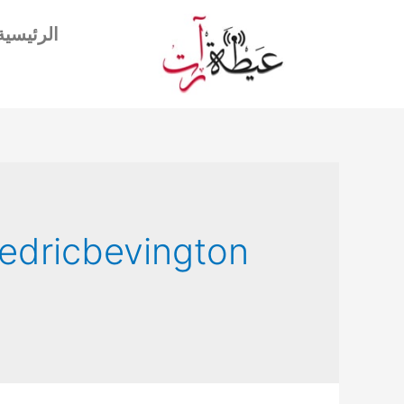
الرئيسية
redricbevington