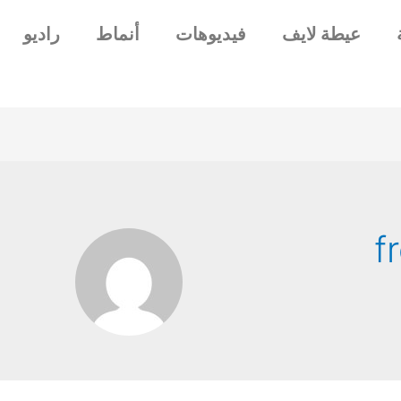
عيطة لايف
فيديوهات
أنماط
راديو
f