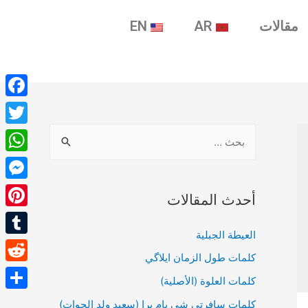
مقالات
AR
EN
ebook
witter
tsApp
enger
أحدث المقالات
terest
العيطة الجبلية
umblr
كلمات طول الزمان ايلاگي
Reddit
كلمات العلوة (الأصلية)
Share
كلمات سافرتي شي يام برا (سعيد ولد الحوات)