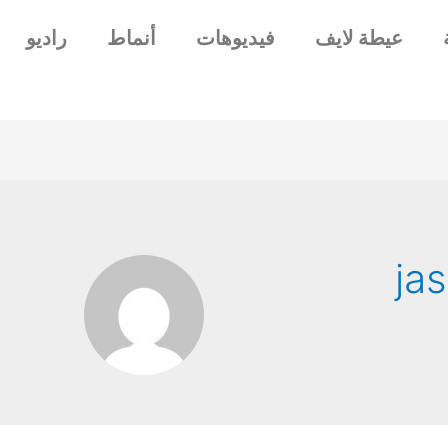
عيطة لايف
فيديوهات
أنماط
راديو
ja