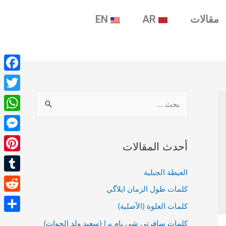
مقالات
AR
EN
ebook
witter
tsApp
enger
أحدث المقالات
terest
العيطة الجبلية
umblr
كلمات طول الزمان ايلاگي
Reddit
كلمات العلوة (الأصلية)
Share
كلمات سافرتي شي يام برا (سعيد ولد الحوات)