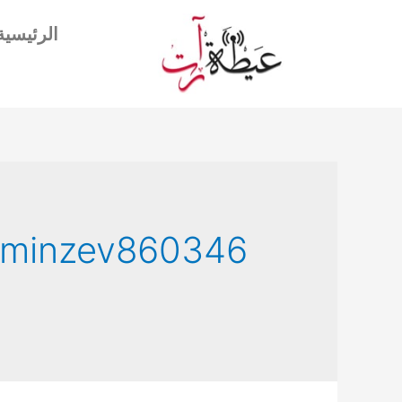
الرئيسية
sminzev860346