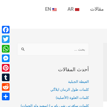
مقالات
AR
EN
ebook
witter
tsApp
enger
أحدث المقالات
terest
العيطة الجبلية
umblr
كلمات طول الزمان ايلاگي
Reddit
كلمات العلوة (الأصلية)
Share
كلمات سافرتي شي يام برا (سعيد ولد الحوات)