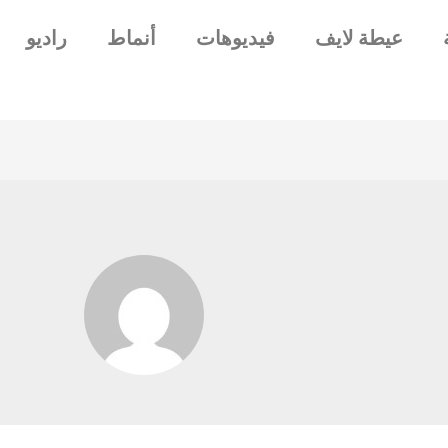
عيطة لايف
فيديوهات
أنماط
راديو