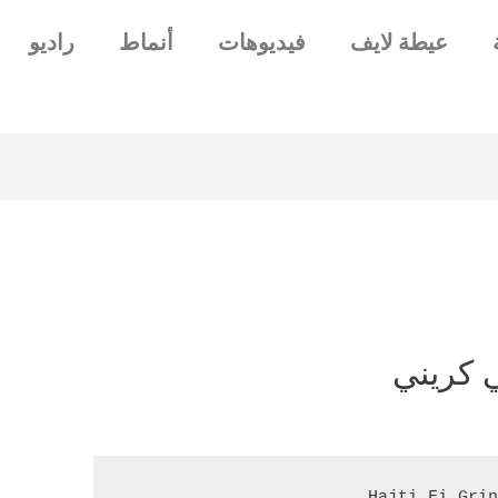
عيطة لايف
فيديوهات
أنماط
راديو
 كريني