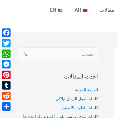
EN
AR
مقالات
ebook
witter
tsApp
enger
أحدث المقالات
terest
العيطة الجبلية
umblr
كلمات طول الزمان ايلاگي
Reddit
كلمات العلوة (الأصلية)
Share
كلمات سافرتي شي يام برا (سعيد ولد الحوات)