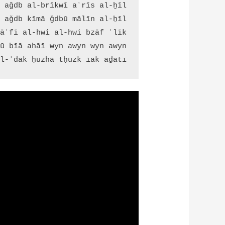
-ʿdāk ḥūzhā tḥūzk īāk aḏātī.....
