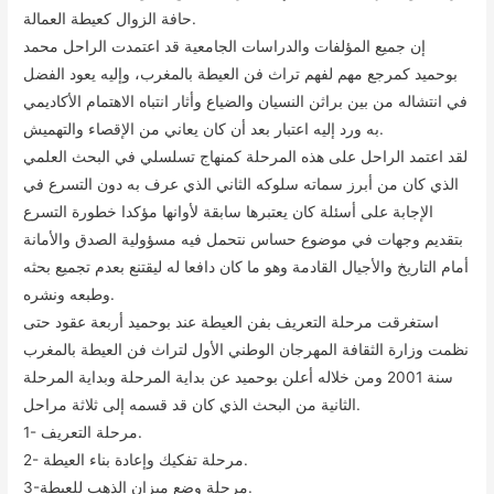
حافة الزوال كعيطة العمالة.
إن جميع المؤلفات والدراسات الجامعية قد اعتمدت الراحل محمد
بوحميد كمرجع مهم لفهم تراث فن العيطة بالمغرب، وإليه يعود الفضل
في انتشاله من بين براثن النسيان والضياع وأثار انتباه الاهتمام الأكاديمي
به ورد إليه اعتبار بعد أن كان يعاني من الإقصاء والتهميش.
لقد اعتمد الراحل على هذه المرحلة كمنهاج تسلسلي في البحث العلمي
الذي كان من أبرز سماته سلوكه الثاني الذي عرف به دون التسرع في
الإجابة على أسئلة كان يعتبرها سابقة لأوانها مؤكدا خطورة التسرع
بتقديم وجهات في موضوع حساس نتحمل فيه مسؤولية الصدق والأمانة
أمام التاريخ والأجيال القادمة وهو ما كان دافعا له ليقتنع بعدم تجميع بحثه
وطبعه ونشره.
استغرقت مرحلة التعريف بفن العيطة عند بوحميد أربعة عقود حتى
نظمت وزارة الثقافة المهرجان الوطني الأول لتراث فن العيطة بالمغرب
سنة 2001 ومن خلاله أعلن بوحميد عن بداية المرحلة وبداية المرحلة
الثانية من البحث الذي كان قد قسمه إلى ثلاثة مراحل.
1- مرحلة التعريف.
2- مرحلة تفكيك وإعادة بناء العيطة.
3-مرحلة وضع ميزان الذهب للعيطة.