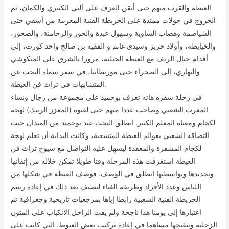
العيطة والقرب منهم حتى أتقن العزف على آلتي الكنبري والكمان، ثم
الخروج في جولات ممتدة على الخريطة الفنية المغربية من أسفي حتى
الشياضمة وهضاب الشاوية وسهول عبدة والحوز والرحامنة، والصخور،
والخيايطة، وأولاد حريز وسيدي غانم و الفقيه بن صالح واحد كورت، إلى
أقدام جبال الريف مع العيطة الجبلية، مرورا بالشرق على المنكوشي
والنهاري، إلى الصحراء حتى موريطانيا، في سفر سماه البحث عن
المتشابهات في تراث فن العيطة.
في رحلة سفره هاته تعرف بوحميد على مجموعة من رجال ونساء
المغرب الشعبي وصاحب عددا منهم حتى لقبوه (المعزز الربيك) لهجة
لكجام ومعناه المعلم الكبير. انطلق البحث عند بوحميد من الميدان حيث
التصاقه الشعبي بعوالم العيطة المتشعبة، وكانت البداية أن تعلم لهجة
لكجام المشفرة والمعقدة ليسهل عليه التواصل مع شيوخ تراث فن
العيطة استغرقت هذه المرحلة وقتا طويلا تمكن خلاله من إتقانها
وتجديدها وبواسطتها انطلق في الوصف. فوصف العيطة في شكلها من
اللباس وعدد الأفراد وطريقة الغناء ليصنف بعد ذلك في إعادة رسم
الخريطة الفنية الشعبية رابطا إياها بمرجعيات تاريخية وجغرافية تم
اعتبارها إلى يومنا هذا ناجحة ولم يفت الراحل الانكباب على المتون
الزجلية وتنقيحها مساهما في إعادة تركيب بعض العيوط. التي كانت على