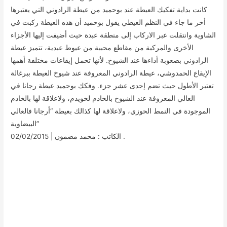
كانت بداية تفكيك العيطة عند بوحميد من عيطة الرادوني التي يعتبرها
أخر ما جاء في النظم العيطي يقول بوحميد أن هذه العيطة ركبت في
الشاوية وانتقلت عبر الاركاب إلى منطقة عبدة حيث أضيفت إليها الأجزاء
الأخرى والمركبة من مقاطع محببة من عيوط عبدية، تتميز عيطة
الرادوني بصعوبة أداءها عند الشيوخ. لأنها تحمل إيقاعات مختلفة أهمها
الإيقاع الحمدوشي، عيطة الرادوني المعروفة عند شيوخ العيطة ببرغالة
تعتبر الأطول حيث تضم إحدى عشر جزء. وفكك بوحميد عيطة رجانا في
العالي المعروفة عند الشيوخ بالخادم لخويدم، ولاعلاقة لها بالخادم
الموجودة في النمط الحوزي، ولاعلاقة لها كذالك بعيطة “أرجانا فالعالي
البيضاوية”
الكاتب : محمد مضمون | 02/02/2015 .