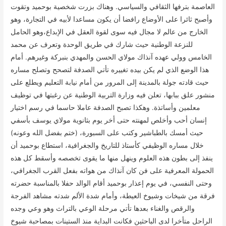
العاصمة بترفها الثقافي والسياسي. وهناك بزرت شخصية بوحميد وتقوت
وأصبح ثائرا على الأوضاع رافضا أن يكون مساعدا لأبيه في التجارة، وهو
الخارج من عالم لا مجال فيه سوى لقوة العقل في الإبداع،وهو الحامل
للنزعة الوطنية حيث شارك في طريق الوحدة وتعرف عن محمد
الخامس وولي عهده آنذاك مولاي الحسن والمهدي بنبركة وغيرهم. أمام
هذا الوضع الذي لم يكن بيده تغييره تأتي الصدفة لتصحح وتصلح مساره
حيث قادته جولة بالمدينة إلى المرور من أمام نيابة التعليم ويطلع على
منشور علق ببابها، تعلن فيه وزارة التربية الوطنية عن رغبتها في توظيف
معلمين وأساتذة. وهكذا تصبح الصدفة عاملا حاسما في رسم اختيار
إنسان أحب وأخلص لمهنته حتى أخر يوم بثانوية مولاي يوسف بأسفي
حيث أمسك بالطباشير وكتب على السبورة، (ختم بفضل الله وعونه)
خلال مساره الوظيفي كأستاذ للتاريخ والجغرافية، استطاع بوحميد أن
ينفذ إلى بطون هذه العلوم وينهل منها ما يقوى تخصصه وأسقط كل هذه
الحمولة المعرفية على فن كان آنذاك من هواته بفعل القرب الجغرافي،
وحتى النفسي، في يوم إعذار بوحميد أقام الوالد حفلا بالمناسبة حضرته
فرقة من شيخات وشيوخ العيطة، وأمام شدة الألم شدته مشاهد الفرجة
والرقص والغناء بعدها تأتي مرحلة الوعي بالتراث وهو وعي وجده
الراحل متأخرا لدى الباحثين فكانت البداية منذ الستينات بمصاحبة شيوخ