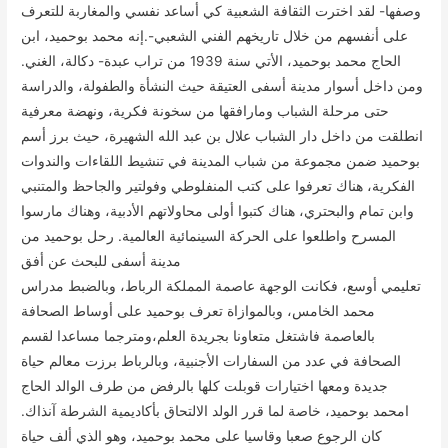
وصفها- لقد اخترت الثقافة الشعبية كي أساعد نفسي والمغاربة للتعرف
على أنفسهم من خلال تاريخهم الفني الشعبي-.إنه محمد بوحميد، ابن
الحاج محمد بوحميد، الأتي سنة 1939 من تراب عبدة- دكالة، الغني.
ومن داخل أسوار مدينة أسفى العتيقة حيث النشأة والطفولة، والدراسة
حتى مرحلة الشباب ومارافقها من سخونة فكرية، ونهضة معرفية
انطلقت من داخل دار الشباب علال بن عبد الله الشهيرة، حيث برز أسم
بوحميد ضمن مجموعة من شباب المدينة في تنشيط اللقاءات والندوات
الفكرية، هناك تعرفوا على كتب المنفلوطي وفولتير والجاحظ والمتنبي
وابن تمام والبحتري، هناك كتبوا أولى محاولاتهم الأدبية، وهناك مارسوا
المسرح واطلعوا على الحركة السينمائية العالمية. رحل بوحميد من
مدينة أسفى للبحث عن أفق
تعليمي أوسع، فكانت الوجهة عاصمة المملكة الرباط، وبالضبط مدراس
محمد الخامس، وبالموازاة تعرف بوحميد على أوساط الصحافة
بالعاصمة فاشتغل متعاونا بجريدة العلم،ومترجما مساعدا لقسم
الصحافة في عدد من السفارات الأجنبية، وبالرباط برزت معالم حياة
جديدة ومعها اختيارات قوبلت كلها بالرفض من طرف الوالد الحاج
امحمد بوحميد، خاصة لما قرر الولد الالتحاق بأكاديمية الشرطة آنذاك.
كان الرجوع صعبا وقاسيا على محمد بوحميد، وهو الذي ألف حياة